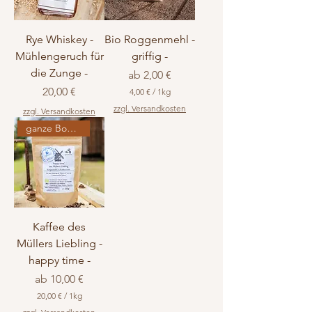
o
o
1
1
K
K
Rye Whiskey -
Bio Roggenmehl -
i
i
l
l
Mühlengeruch für
griffig -
o
o
die Zunge -
Sale-Preis
ab
2,00 €
g
g
r
r
Preis
20,00 €
4,00 €
/
1kg
a
a
4
m
m
zzgl. Versandkosten
zzgl. Versandkosten
,
m
m
0
ganze Bohne
0
€
p
r
o
1
K
Kaffee des
i
l
Müllers Liebling -
o
happy time -
g
r
Sale-Preis
ab
10,00 €
a
m
20,00 €
/
1kg
m
2