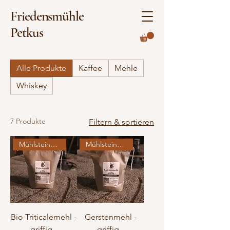
Friedensmühle
Petkus
Alle Produkte
Kaffee
Mehle
Whiskey
7 Produkte
Filtern & sortieren
Mühlsteingemahlen
Mühlsteingemahlen
Bio Triticalemehl -
Gerstenmehl -
griffig -
griffig -