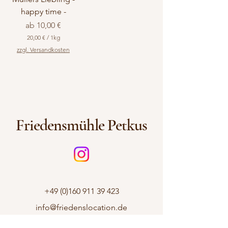
happy time -
Sale-Preis
ab
10,00 €
20,00 €
/
1kg
2
zzgl. Versandkosten
0
,
0
0
€
p
r
Friedensmühle Petkus
o
1
K
i
l
o
g
r
a
+49 (0)160 911 39 423
m
m
info@friedenslocation.de
Petkuser Hauptstr. 40