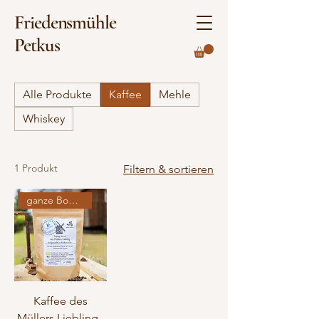
Friedensmühle
Petkus
Alle Produkte
Kaffee
Mehle
Whiskey
1 Produkt
Filtern & sortieren
ganze Bohne
Kaffee des
Müllers Liebling -