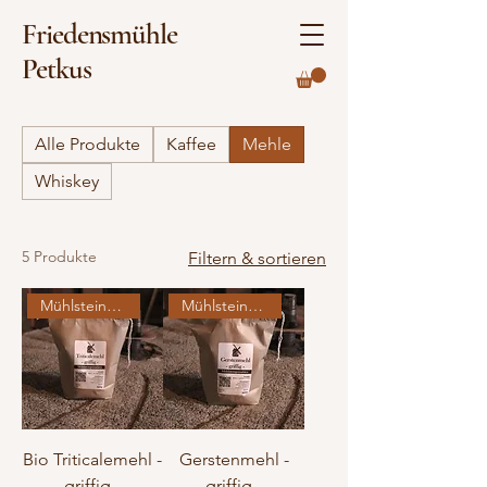
Friedensmühle
Petkus
Alle Produkte
Kaffee
Mehle
Whiskey
5 Produkte
Filtern & sortieren
Mühlsteingemahlen
Mühlsteingemahlen
Bio Triticalemehl -
Gerstenmehl -
griffig -
griffig -